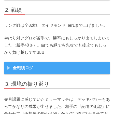
戦績
ランク戦は全82戦、ダイヤモンドTier1まで上げました。
やはり対アグロが苦手で、勝率にもしっかり出てしまいま
した（勝率40％）。白でも緑でも先攻でも後攻でもしっ
かり負け越しです😵‍💫💦
全戦績ログ
環境の振り返り
先月課題に感じていたミラーマッチは、デッキパワーもあ
ってかなりの成果が出せました。相手の『記憶の氾濫』に
合わせて『予想外の授かり物』からの宝物2マナ見せてお