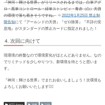
『神河：輝ける世界』がリリースされるまでは、白単アグ
ロ・黒単コントロール・緑単ストンピィ・青赤（白）天啓
の環境で落ち着きそうですね。
⇒
2022年1月25日 禁止制
限告知
にて『アールンドの天啓』『ゼロ除算』『不詳の安
息地』がスタンダードの禁止カードに指定されました！
次回に向けて
現環境の終盤なので環境変化がほとんどありません。なの
でリミテッドを少しやりつつ、新環境を待とうと思いま
す。
『神河：輝ける世界』でまたお会いしましょう！次環境も
よろしくお願いいたします🙇‍♂️
MTG Arena
攻略
記録