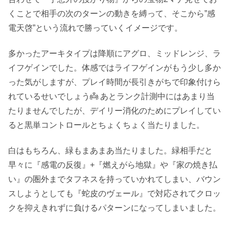
くことで相手の次のターンの動きを縛って、そこから”感
電天啓”という流れで勝っていくイメージです。
多かったアーキタイプは降順にアグロ、ミッドレンジ、ラ
イフゲインでした。体感ではライフゲインがもう少し多か
った気がしますが、プレイ時間が長引きがちで印象付けら
れているせいでしょう👼 あとランク計測中にはあまり当
たりませんでしたが、デイリー消化のためにプレイしてい
ると黒単コントロールとちょくちょく当たりました。
白はもちろん、緑もまあまあ当たりました。緑相手だと
早々に『感電の反復』+『燃えがら地獄』や『家の焼き払
い』の圏外までタフネスを持っていかれてしまい、バウン
スしようとしても『蛇皮のヴェール』で対応されてクロッ
クを抑えきれずに負けるパターンになってしまいました。