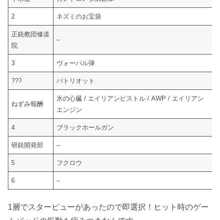
2
ネズミのお宝袋
正銃教団修道
–
院
3
ヴォーパル弾
???
パトリオット
氷の心臓 / エイリアンピストル / AWP / エイリアン
ねずみ報酬
エンジン
4
ブラックホールガン
研銃開発部
–
5
フクロウ
6
–
1層でスターピューがあったので即選択！ヒット時のゲー