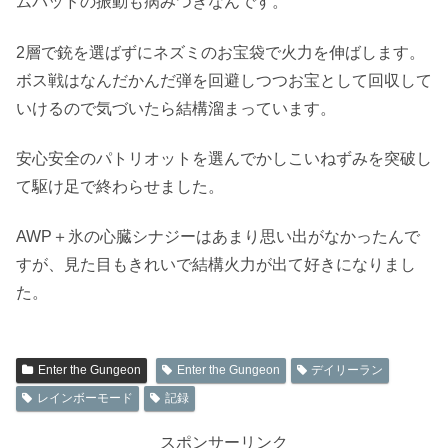
ムパッドの振動も病みつきなんです。
2層で銃を選ばずにネズミのお宝袋で火力を伸ばします。
ボス戦はなんだかんだ弾を回避しつつお宝として回収して
いけるので気づいたら結構溜まっています。
安心安全のパトリオットを選んでかしこいねずみを突破し
て駆け足で終わらせました。
AWP＋氷の心臓シナジーはあまり思い出がなかったんで
すが、見た目もきれいで結構火力が出て好きになりまし
た。
Enter the Gungeon
Enter the Gungeon
デイリーラン
レインボーモード
記録
スポンサーリンク