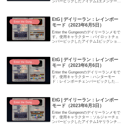
ンバーピックしたアイテム1エメンテーラ
ー下水道バルカン砲2パトリオット正銃教
団修道院ガンドロメダ病原体3鉛の神
秘???フクロウねずみ報酬テーブル殺
EtG | デイリーラン：レインボー
法：...
Enter the Gungeon
モード（2023年6月5日）
Enter the Gungeonのデイリーランメモで
す。使用キャラクター：パイロットチェ
ンバーピックしたアイテム1ビッグショッ
トガン下水道穴だらけの聖杯2ガンジン正
銃教団修道院-3アルファ弾???-ねずみ報
酬-4造りおえた銃研銃開発部-5...
EtG | デイリーラン：レインボー
Enter the Gungeon
モード（2023年6月6日）
Enter the Gungeonのデイリーランメモで
す。使用キャラクター：ハンターモー
ド：レインボーチェンバーピックしたア
イテム1カオス弾下水道ガンドロメダ病原
体2パトリオット正銃教団修道院-3スター
ピュー???ビッグ弾ねずみ報酬銃騎士の...
EtG | デイリーラン：レインボー
Enter the Gungeon
モード（2023年6月3日）
Enter the Gungeonのデイリーランメモで
す。使用キャラクター：ソルジャーチェ
ンバーピックしたアイテム1ヤリランチャ
ー下水道R2G22カオス弾3ガンドロメダ